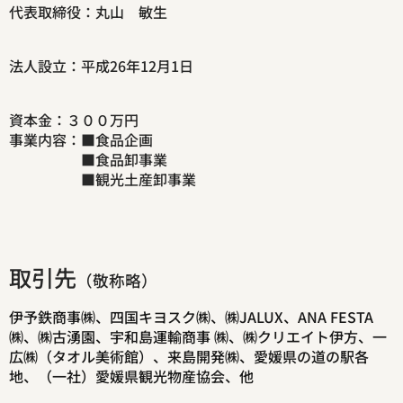
代表取締役：丸山 敏生
法人設立：平成26年12月1日
資本金：３００万円
事業内容：■食品企画
■食品卸事業
■観光土産卸事業
取引先
（敬称略）
伊予鉄商事㈱、四国キヨスク㈱、㈱JALUX、ANA FESTA
㈱、㈱古湧園、宇和島運輸商事 ㈱、㈱クリエイト伊方、一
広㈱（タオル美術館）、来島開発㈱、愛媛県の道の駅各
地、（一社）愛媛県観光物産協会、他