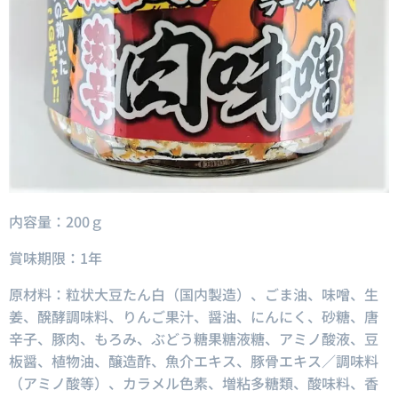
内容量：200ｇ
賞味期限：1年
原材料：粒状大豆たん白（国内製造）、ごま油、味噌、生
姜、醗酵調味料、りんご果汁、醤油、にんにく、砂糖、唐
辛子、豚肉、もろみ、ぶどう糖果糖液糖、アミノ酸液、豆
板醤、植物油、醸造酢、魚介エキス、豚骨エキス／調味料
（アミノ酸等）、カラメル色素、増粘多糖類、酸味料、香