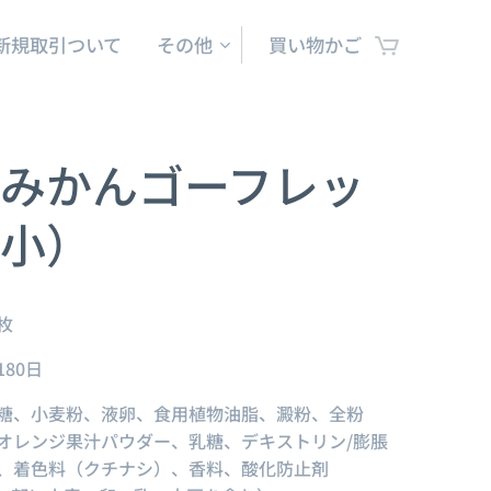
新規取引ついて
その他
買い物かご
みかんゴーフレッ
小）
枚
80日
糖、小麦粉、液卵、食用植物油脂、澱粉、全粉
オレンジ果汁パウダー、乳糖、デキストリン/膨脹
、着色料（クチナシ）、香料、酸化防止剤