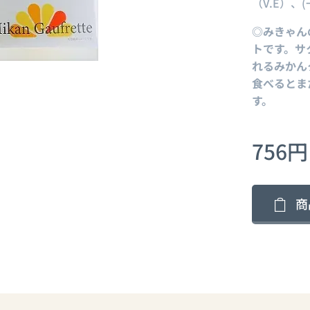
（V.E）
◎みきゃん
トです。サ
れるみかん
食べるとま
す。
756
円
商